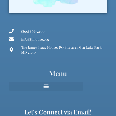
(800) 866-2400
info@tjihouse.org
The James Isaac House: PO Box 2441 Mtn Lake Park,
MD 21550
Menu
Let's Connect via Email!