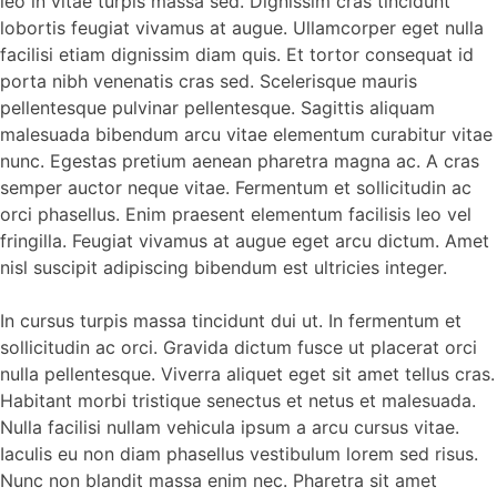
leo in vitae turpis massa sed. Dignissim cras tincidunt
lobortis feugiat vivamus at augue. Ullamcorper eget nulla
facilisi etiam dignissim diam quis. Et tortor consequat id
porta nibh venenatis cras sed. Scelerisque mauris
pellentesque pulvinar pellentesque. Sagittis aliquam
malesuada bibendum arcu vitae elementum curabitur vitae
nunc. Egestas pretium aenean pharetra magna ac. A cras
semper auctor neque vitae. Fermentum et sollicitudin ac
orci phasellus. Enim praesent elementum facilisis leo vel
fringilla. Feugiat vivamus at augue eget arcu dictum. Amet
nisl suscipit adipiscing bibendum est ultricies integer.
In cursus turpis massa tincidunt dui ut. In fermentum et
sollicitudin ac orci. Gravida dictum fusce ut placerat orci
nulla pellentesque. Viverra aliquet eget sit amet tellus cras.
Habitant morbi tristique senectus et netus et malesuada.
Nulla facilisi nullam vehicula ipsum a arcu cursus vitae.
Iaculis eu non diam phasellus vestibulum lorem sed risus.
Nunc non blandit massa enim nec. Pharetra sit amet