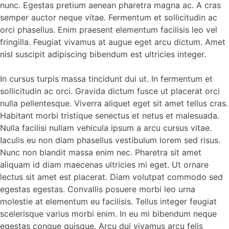
nunc. Egestas pretium aenean pharetra magna ac. A cras
semper auctor neque vitae. Fermentum et sollicitudin ac
orci phasellus. Enim praesent elementum facilisis leo vel
fringilla. Feugiat vivamus at augue eget arcu dictum. Amet
nisl suscipit adipiscing bibendum est ultricies integer.
In cursus turpis massa tincidunt dui ut. In fermentum et
sollicitudin ac orci. Gravida dictum fusce ut placerat orci
nulla pellentesque. Viverra aliquet eget sit amet tellus cras.
Habitant morbi tristique senectus et netus et malesuada.
Nulla facilisi nullam vehicula ipsum a arcu cursus vitae.
Iaculis eu non diam phasellus vestibulum lorem sed risus.
Nunc non blandit massa enim nec. Pharetra sit amet
aliquam id diam maecenas ultricies mi eget. Ut ornare
lectus sit amet est placerat. Diam volutpat commodo sed
egestas egestas. Convallis posuere morbi leo urna
molestie at elementum eu facilisis. Tellus integer feugiat
scelerisque varius morbi enim. In eu mi bibendum neque
egestas congue quisque. Arcu dui vivamus arcu felis