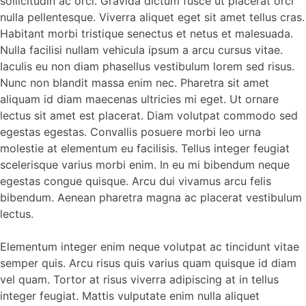
sollicitudin ac orci. Gravida dictum fusce ut placerat orci
nulla pellentesque. Viverra aliquet eget sit amet tellus cras.
Habitant morbi tristique senectus et netus et malesuada.
Nulla facilisi nullam vehicula ipsum a arcu cursus vitae.
Iaculis eu non diam phasellus vestibulum lorem sed risus.
Nunc non blandit massa enim nec. Pharetra sit amet
aliquam id diam maecenas ultricies mi eget. Ut ornare
lectus sit amet est placerat. Diam volutpat commodo sed
egestas egestas. Convallis posuere morbi leo urna
molestie at elementum eu facilisis. Tellus integer feugiat
scelerisque varius morbi enim. In eu mi bibendum neque
egestas congue quisque. Arcu dui vivamus arcu felis
bibendum. Aenean pharetra magna ac placerat vestibulum
lectus.
Elementum integer enim neque volutpat ac tincidunt vitae
semper quis. Arcu risus quis varius quam quisque id diam
vel quam. Tortor at risus viverra adipiscing at in tellus
integer feugiat. Mattis vulputate enim nulla aliquet