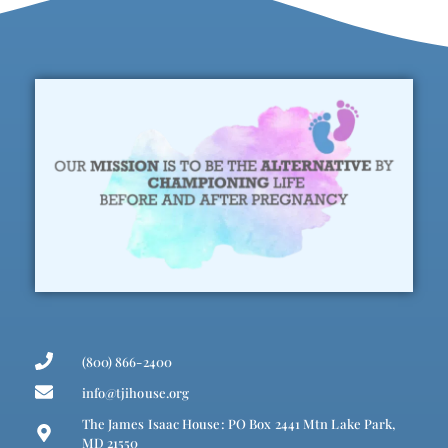
(800) 866-2400
info@tjihouse.org
The James Isaac House: PO Box 2441 Mtn Lake Park,
MD 21550